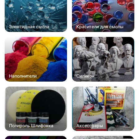
Эпоксидная смола
Красители для смолы
Наполнители
Силикон
Полироль Шлифовка
Аксессуары