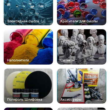
Эпоксидная смола
Красители для смолы
Наполнители
Силикон
Полироль Шлифовка
Аксессуары