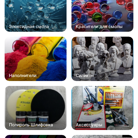
Эпоксидная смола
Красители для смолы
Наполнители
Силикон
Полироль Шлифовка
Аксессуары