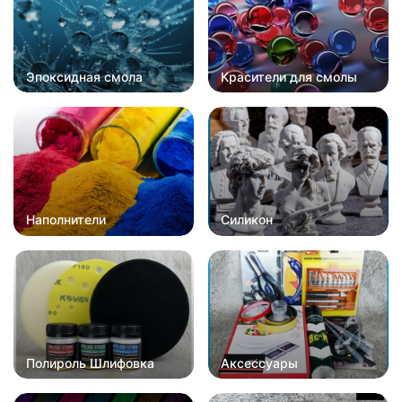
Эпоксидная смола
Красители для смолы
Наполнители
Силикон
Полироль Шлифовка
Аксессуары