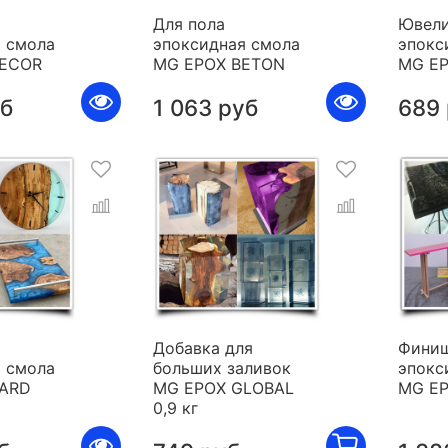
Для пола
Ювели
 смола
эпоксидная смола
эпокс
DECOR
MG EPOX BETON
MG E
уб
1 063 руб
689
я
Добавка для
Фини
 смола
больших заливок
эпокс
HARD
MG EPOX GLOBAL
MG E
0,9 кг