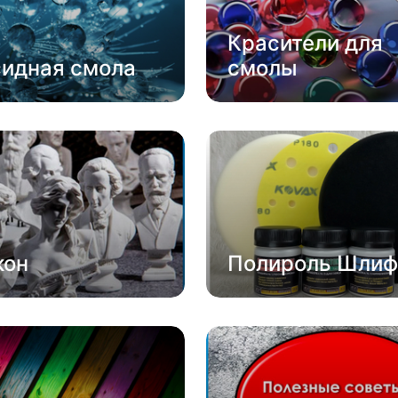
Красители для
сидная смола
смолы
кон
Полироль Шлиф