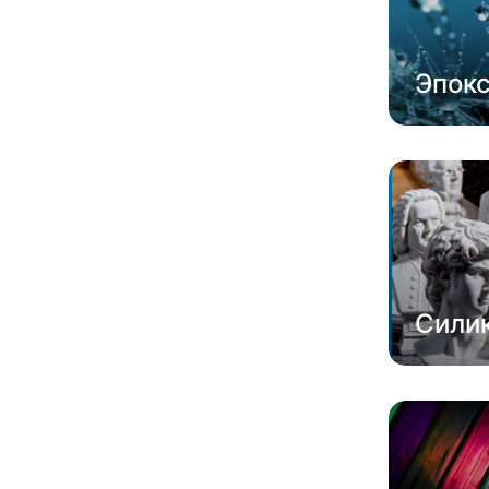
Эпок
Сили