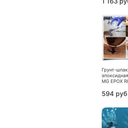
1 163 ру
Грунт-шпак
эпоксидная
MG EPOX R
594 руб