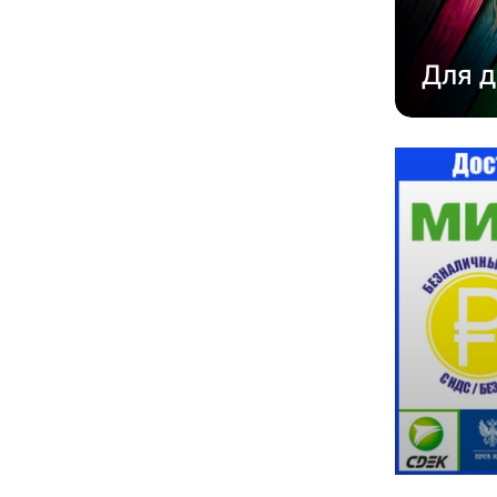
Для д