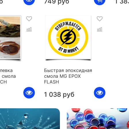
б
749 руб
1 38
левка
Быстрая эпоксидная
 смола
смола MG EPOX
ICH
FLASH
1 038 руб