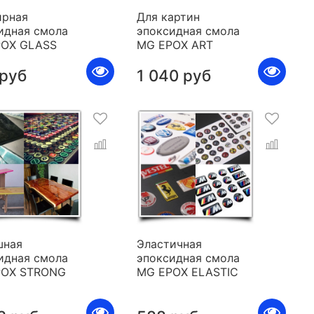
рная
Для картин
идная смола
эпоксидная смола
POX GLASS
MG EPOX ART
 руб
1 040 руб
шная
Эластичная
идная смола
эпоксидная смола
POX STRONG
MG EPOX ELASTIC