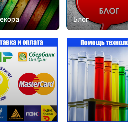
екора
Блог