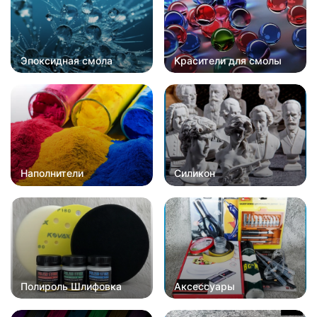
Эпоксидная смола
Красители для смолы
Наполнители
Силикон
Полироль Шлифовка
Аксессуары