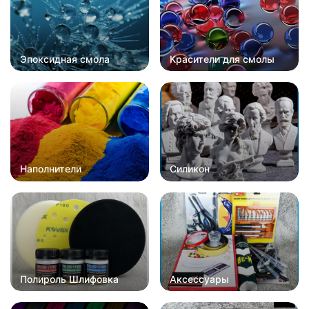
Эпоксидная смола
Красители для смолы
Наполнители
Силикон
Полироль Шлифовка
Аксессуары