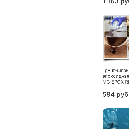
1 163 ру
Грунт-шпак
эпоксидная
MG EPOX R
594 руб