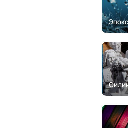
Эпок
Сили