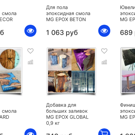
Для пола
Ювели
 смола
эпоксидная смола
эпокс
DECOR
MG EPOX BETON
MG E
уб
1 063 руб
689
я
Добавка для
Фини
 смола
больших заливок
эпокс
HARD
MG EPOX GLOBAL
MG E
0,9 кг