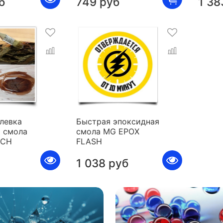
б
749 руб
1 38
левка
Быстрая эпоксидная
 смола
смола MG EPOX
ICH
FLASH
1 038 руб