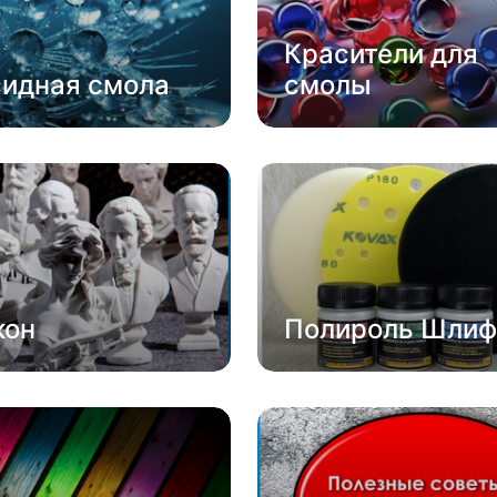
Красители для
сидная смола
смолы
кон
Полироль Шлиф