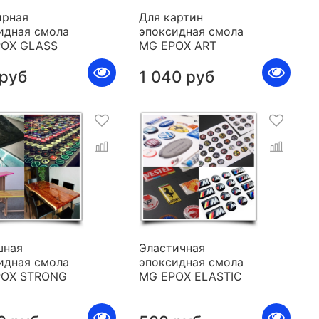
рная
Для картин
идная смола
эпоксидная смола
POX GLASS
MG EPOX ART
 руб
1 040 руб
шная
Эластичная
идная смола
эпоксидная смола
POX STRONG
MG EPOX ELASTIC