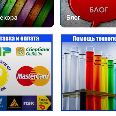
екора
Блог