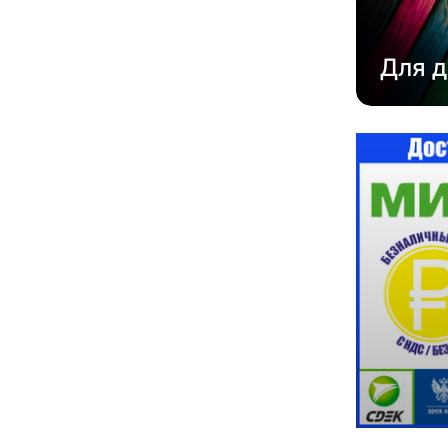
Для д