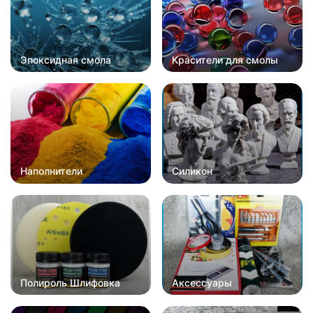
Эпоксидная смола
Красители для смолы
Наполнители
Силикон
Полироль Шлифовка
Аксессуары