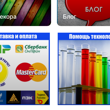
екора
Блог