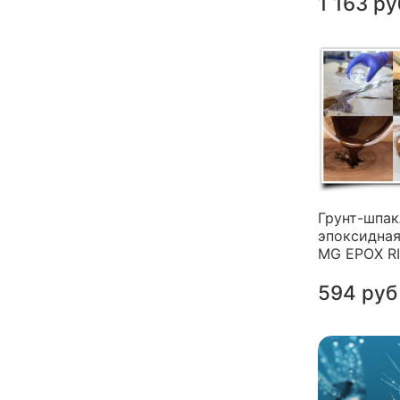
1 163 ру
Грунт-шпак
эпоксидная
MG EPOX R
594 руб