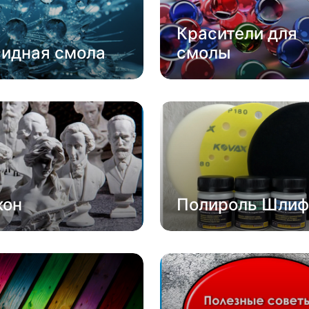
Красители для
сидная смола
смолы
кон
Полироль Шлиф