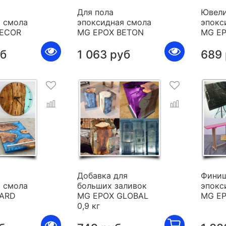
Для пола
Ювели
 смола
эпоксидная смола
эпокс
DECOR
MG EPOX BETON
MG E
уб
1 063 руб
689
я
Добавка для
Фини
 смола
больших заливок
эпокс
HARD
MG EPOX GLOBAL
MG E
0,9 кг