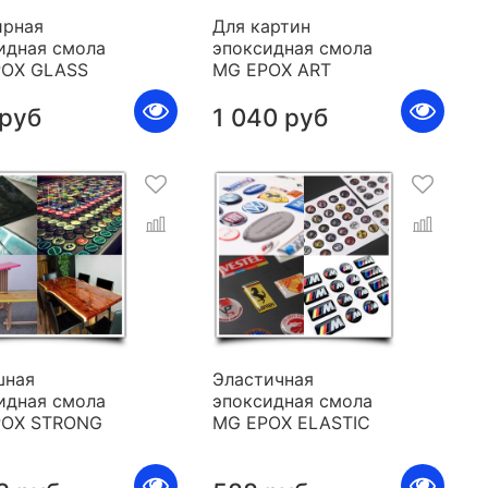
рная
Для картин
идная смола
эпоксидная смола
POX GLASS
MG EPOX ART
 руб
1 040 руб
шная
Эластичная
идная смола
эпоксидная смола
POX STRONG
MG EPOX ELASTIC