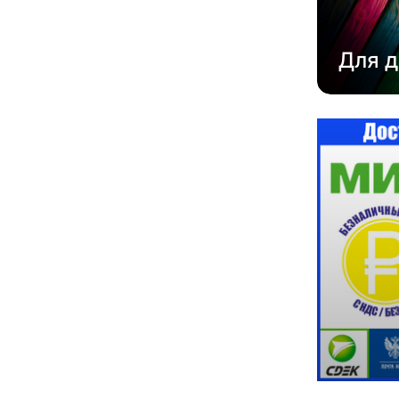
Для д