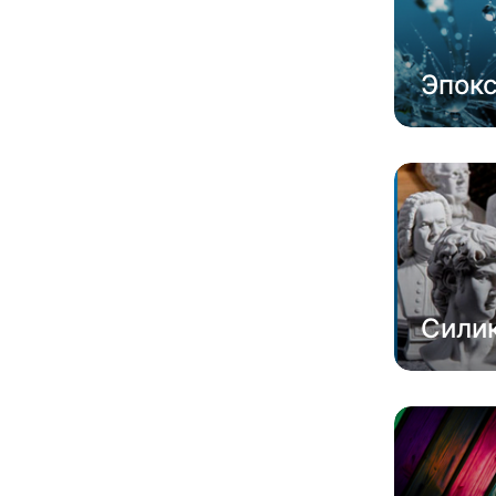
Эпок
Сили