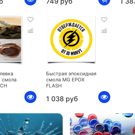
б
749 руб
1 38
левка
Быстрая эпоксидная
 смола
смола MG EPOX
ICH
FLASH
1 038 руб