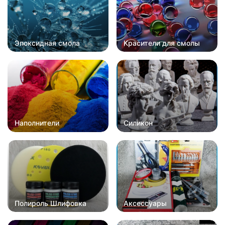
Эпоксидная смола
Красители для смолы
Наполнители
Силикон
Полироль Шлифовка
Аксессуары