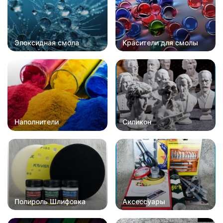
Эпоксидная смола
Красители для смолы
Наполнители
Силикон
Полироль Шлифовка
Аксессуары