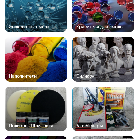
Эпоксидная смола
Красители для смолы
Наполнители
Силикон
Полироль Шлифовка
Аксессуары