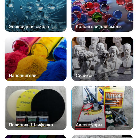
Эпоксидная смола
Красители для смолы
Наполнители
Силикон
Полироль Шлифовка
Аксессуары