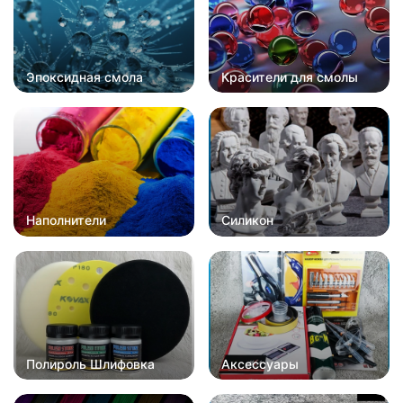
Эпоксидная смола
Красители для смолы
Наполнители
Силикон
Полироль Шлифовка
Аксессуары