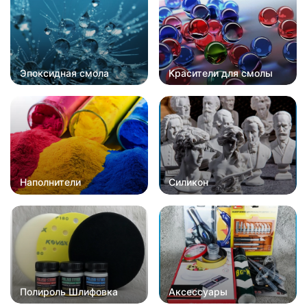
Эпоксидная смола
Красители для смолы
Наполнители
Силикон
Полироль Шлифовка
Аксессуары