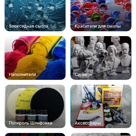
Эпоксидная смола
Красители для смолы
Наполнители
Силикон
Полироль Шлифовка
Аксессуары