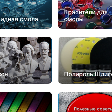
Красители для
сидная смола
смолы
кон
Полироль Шлиф