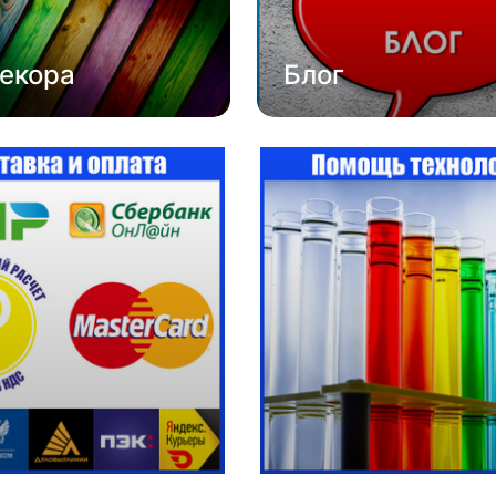
екора
Блог