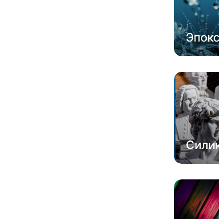
Эпок
Сили