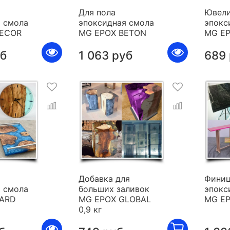
Для пола
Ювели
 смола
эпоксидная смола
эпокс
DECOR
MG EPOX BETON
MG E
уб
1 063 руб
689
я
Добавка для
Фини
 смола
больших заливок
эпокс
HARD
MG EPOX GLOBAL
MG E
0,9 кг