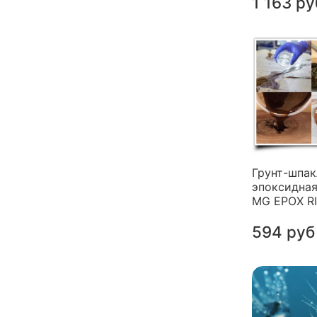
1 163 ру
Грунт-шпак
эпоксидная
MG EPOX R
594 руб