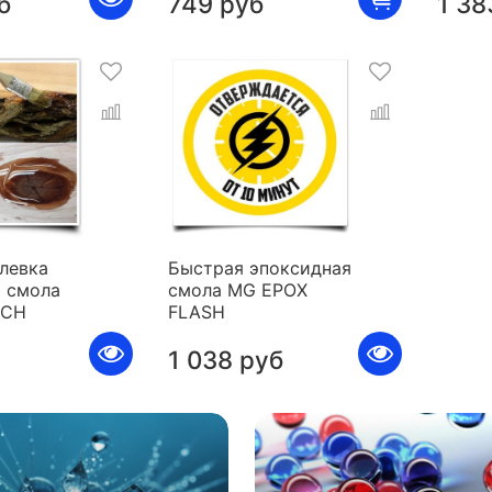
б
749 руб
1 38
левка
Быстрая эпоксидная
 смола
смола MG EPOX
ICH
FLASH
1 038 руб