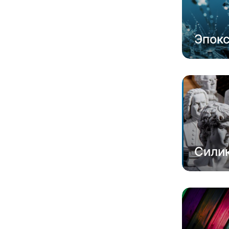
Эпок
Сили