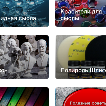
Красители для
сидная смола
смолы
кон
Полироль Шлиф