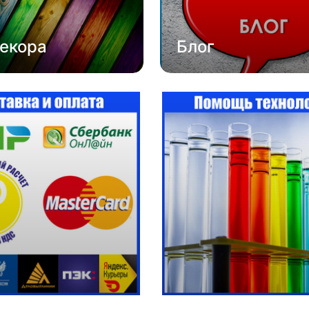
екора
Блог