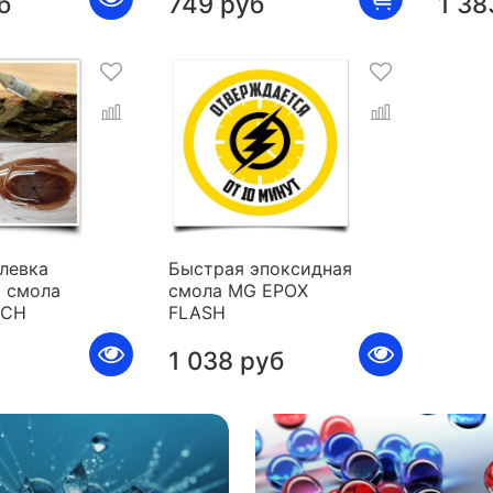
б
749 руб
1 38
левка
Быстрая эпоксидная
 смола
смола MG EPOX
ICH
FLASH
1 038 руб