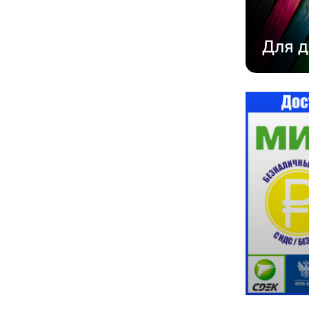
Для д