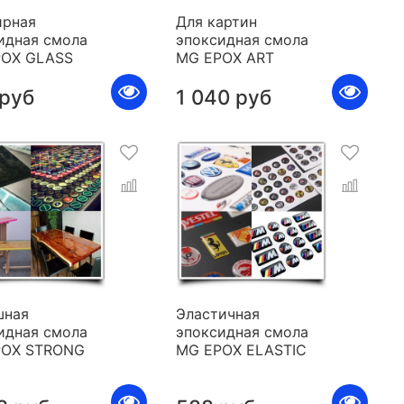
рная
Для картин
идная смола
эпоксидная смола
POX GLASS
MG EPOX ART
 руб
1 040 руб
шная
Эластичная
идная смола
эпоксидная смола
POX STRONG
MG EPOX ELASTIC