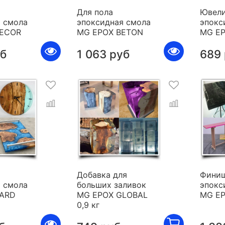
Для пола
Ювели
 смола
эпоксидная смола
эпокс
DECOR
MG EPOX BETON
MG E
уб
1 063 руб
689
я
Добавка для
Фини
 смола
больших заливок
эпокс
HARD
MG EPOX GLOBAL
MG E
0,9 кг