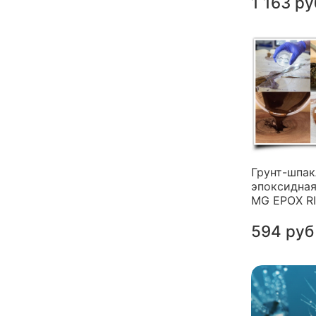
1 163 ру
Грунт-шпак
эпоксидная
MG EPOX R
594 руб