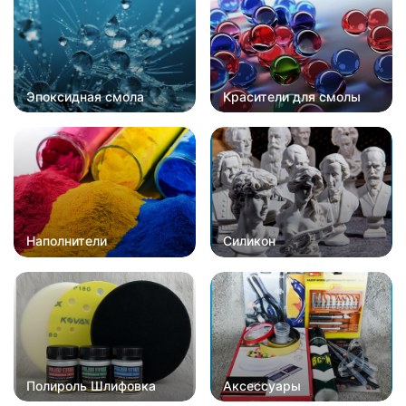
Эпоксидная смола
Красители для смолы
Наполнители
Силикон
Полироль Шлифовка
Аксессуары