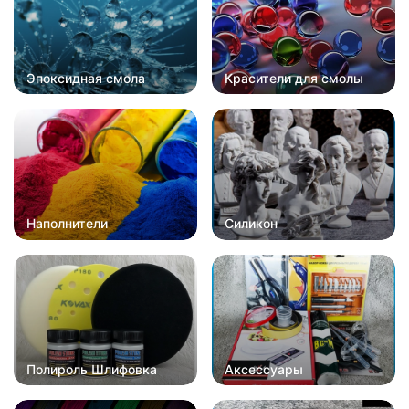
Эпоксидная смола
Красители для смолы
Наполнители
Силикон
Полироль Шлифовка
Аксессуары