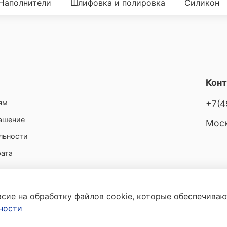
Наполнители
Шлифовка и полировка
Силикон
Кон
ям
+7(4
лашение
Моск
льности
рата
асие на обработку файлов cookie, которые обеспечива
ности
ого разрешения запрещено.