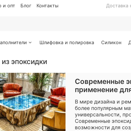
 и опт
Блог
Контакты
Доставка с
аполнители
Шлифовка и полировка
Силикон
ь из эпоксидки
Современные э
применение дл
В мире дизайна и рем
более популярным ма
универсальности, пр
Современные эпокси
возможности для соз